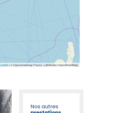
Leaflet
| © Openstreetmap France | {attribution.OpenStreetMap}
Nos autres
prestations